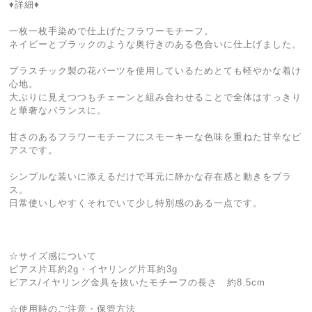
♦︎詳細♦︎
一枚一枚手染めで仕上げたフラワーモチーフ。
ネイビーとブラックのような奥行きのある色合いに仕上げました。
プラスチック製の花パーツを使用しているためとても軽やかな着け
心地。
大ぶりに見えつつもチェーンと組み合わせることで全体はすっきり
と華奢なバランスに。
甘さのあるフラワーモチーフにスモーキーな色味を重ねた甘辛なピ
アスです。
シンプルな装いに添えるだけで耳元に静かな存在感と動きをプラ
ス。
日常使いしやすくそれでいて少し特別感のある一点です。
☆サイズ感について
ピアス片耳約2g・イヤリング片耳約3g
ピアス/イヤリング金具を抜いたモチーフの長さ 約8.5cm
☆使用時のご注意・保管方法